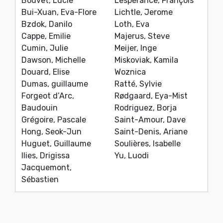
Bouvet, Lucie
Lespérance, François
Bui-Xuan, Eva-Flore
Lichtle, Jerome
Bzdok, Danilo
Loth, Eva
Cappe, Emilie
Majerus, Steve
Cumin, Julie
Meijer, Inge
Dawson, Michelle
Miskoviak, Kamila
Douard, Elise
Woznica
Dumas, guillaume
Ratté, Sylvie
Forgeot d’Arc,
Rødgaard, Eya-Mist
Baudouin
Rodriguez, Borja
Grégoire, Pascale
Saint-Amour, Dave
Hong, Seok-Jun
Saint-Denis, Ariane
Huguet, Guillaume
Soulières, Isabelle
Ilies, Drigissa
Yu, Luodi
Jacquemont,
Sébastien