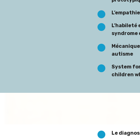
L’empathie
L’habileté 
syndrome d
Mécanique
autisme
System for
children w
Le diagnos