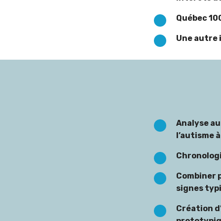
Québec 100
Une autre 
Analyse au
l’autisme à
Chronologi
Combiner p
signes typ
Création d
prototypi