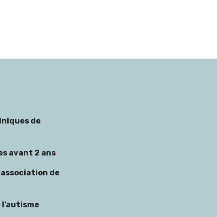
iniques de
es avant 2 ans
 association de
 l’autisme