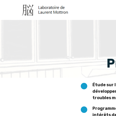
P
Étude sur 
développem
troubles m
Programme 
intérêts d