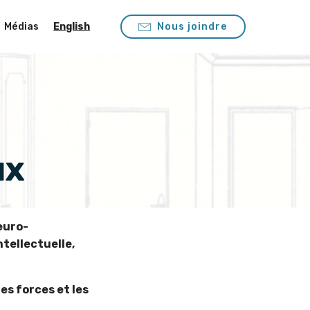
Médias
English
Nous joindre
ux
euro-
tellectuelle,
s forces et les