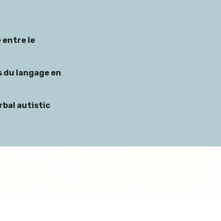
 entre le
s du langage en
rbal autistic